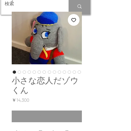
小さな恋人だゾウ
くん
価
￥14,300
格
在庫なし