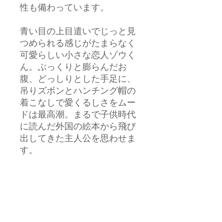
性も備わっています。
青い目の上目遣いでじっと見
つめられる感じがたまらなく
可愛らしい小さな恋人ゾウく
ん。ぷっくりと膨らんだお
腹、どっしりとした手足に、
吊りズボンとハンチング帽の
着こなしで愛くるしさをムー
ドは最高潮。まるで子供時代
に読んだ外国の絵本から飛び
出してきた主人公を思わせま
す。
靴底にしっかりと型が編み込
まれ、鼻、お腹、お尻のバラ
ンスを缶が手設計されている
ので、壁などに少し添えてあ
げると自立し、その姿はなん