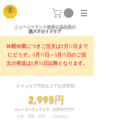
ニュージーランド政府公認品質の
脱ステロイドケア
休暇休業につきご注文は8月12日まで
にどうぞ。8月13日～9月15日のご注
文の発送は9月16日以降となります。
スキンケア5個以上でお得価格
​2,995円
ニュージーランドより、全品送料無料
日本、韓国、北米
（一部地域を除く）