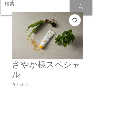
さやか様スペシャ
ル
価
￥15,950
格
在庫なし