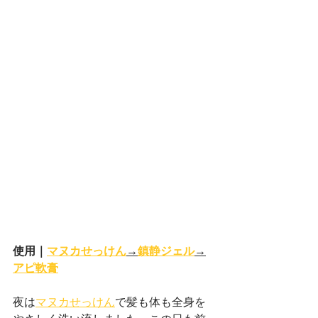
使用｜
マヌカせっけん
→
鎮静ジェル
→
アピ軟膏
夜は
マヌカせっけん
で髪も体も全身を