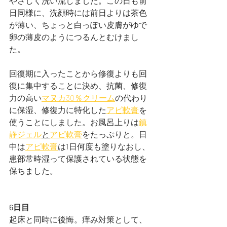
やさしく洗い流しました。この日も前
日同様に、洗顔時には前日よりは茶色
が薄い、ちょっと白っぽい皮膚がゆで
卵の薄皮のようにつるんとむけまし
た。
回復期に入ったことから修復よりも回
復に集中することに決め、抗菌、修復
力の高い
マヌカ30％クリーム
の代わり
に保湿、修復力に特化した
アピ軟膏
を
使うことにしました。お風呂上りは
鎮
静ジェル
と
アピ軟膏
をたっぷりと。日
中は
アピ軟膏
は1日何度も塗りなおし、
患部常時湿って保護されている状態を
保ちました。
6日目
起床と同時に後悔。痒み対策として、