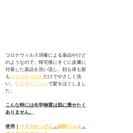
コロナウィルス消毒による薬品やけど
のようなので、帰宅後にすぐに皮膚に
付着した薬品を洗い流し、顔も体も髪
も
マヌカせっけん
だけでやさしく洗
い、
ビネガーリンス
で髪をほぐしまし
た。
こんな時には化学物質は肌に乗せたく
ありません。
使用｜
マヌカせっけん
→
鎮静ジェル
→