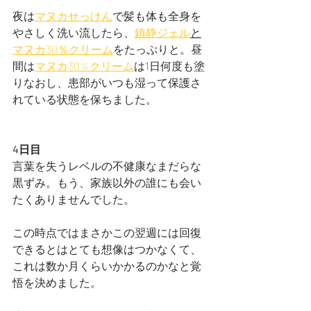
夜は
マヌカせっけん
で髪も体も全身を
やさしく洗い流したら、
鎮静ジェル
と
マヌカ30％クリーム
をたっぷりと。昼
間は
マヌカ30%クリーム
は1日何度も塗
りなおし、患部がいつも湿って保護さ
れている状態を保ちました。
4日目
言葉を失うレベルの不健康なまだらな
黒ずみ。もう、家族以外の誰にも会い
たくありませんでした。
この時点ではまさかこの翌週には回復
できるとはとても想像はつかなくて、
これは数か月くらいかかるのかなと覚
悟を決めました。