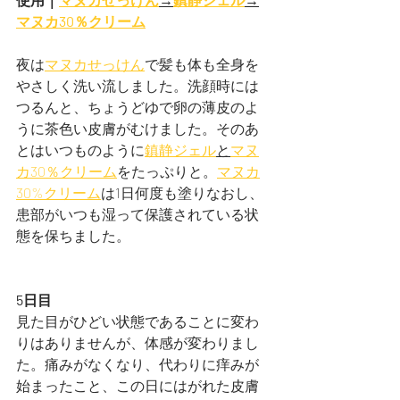
マヌカ30％クリーム
夜は
マヌカせっけん
で髪も体も全身を
やさしく洗い流しました。洗顔時には
つるんと、ちょうどゆで卵の薄皮のよ
うに茶色い皮膚がむけました。そのあ
とはいつものように
鎮静ジェル
と
マヌ
カ30％クリーム
をたっぷりと。
マヌカ
30%クリーム
は1日何度も塗りなおし、
患部がいつも湿って保護されている状
態を保ちました。
5日目
見た目がひどい状態であることに変わ
りはありませんが、体感が変わりまし
た。痛みがなくなり、代わりに痒みが
始まったこと、この日にはがれた皮膚