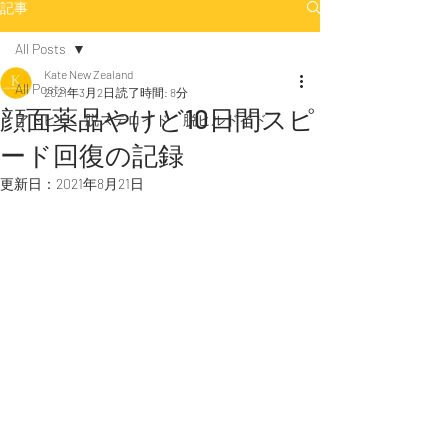
記事
All Posts
Kate New Zealand
All Posts
2021年3月2日
読了時間: 8分
顔面薬品やけど10日間スピ
アトピー 脱ステロイド 脱ヒルドイド
ード回復の記録
更新日：
2021年8月21日