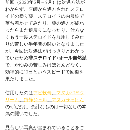
前回（2020年3月～9月）は対処方法が
わからず、医師から処方されたステロ
イドの塗り薬、ステロイドの内服錠で
落ち着かせてみたり、薬の処方が終わ
ったらまた逆戻りになったり、仕方な
くもう一度ステロイドを服用してみた
りの苦しい半年間の闘いとなりました
が、今回は対処法がはっきりとわかっ
ていたため
非ステロイド+オール自然派
で、かゆみの苦しみはほとんどなく、
効率的に10日というスピードで回復を
果たしました。
使用したのは
アピ軟膏
、
マヌカ30％ク
リーム
、
鎮静ジェル
、
マヌカせっけん
の4点だけ。余計なものは一切なしの本
気の闘いでした。
見苦しい写真が含まれていることをご