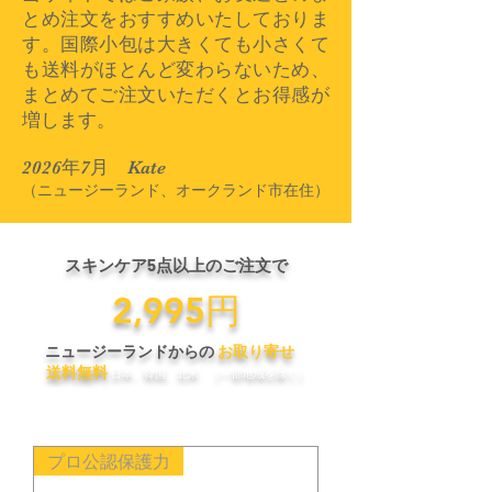
とめ注文をおすすめいたしておりま
す。国際小包は大きくても小さくて
も送料がほとんど変わらないため、
まとめてご注文いただくとお得感が
増します。
​2026年7月 Kate
（ニュージーラ
ンド、オークランド市在住）
スキンケア5点以上のご注文で
​2,995円
ニュージーランドからの
お取り寄せ
送料無料
日本、韓国、北米 （一部地域を除く）​
プロ公認保護力