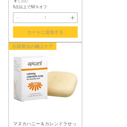
価格
￥5,990
5点以上で50％オフ
カートに追加する
伝統製法の極上ケア
マヌカハニー＆カレンドラせっ