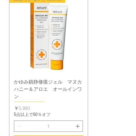
かゆみ鎮静修復ジェル マヌカ
ハニー＆アロエ オールインワ
ン
価格
￥5,990
5点以上で50％オフ