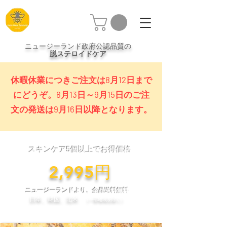
ニュージーランド政府公認品質の
脱ステロイドケア
休暇休業につきご注文は8月12日まで
にどうぞ。8月13日～9月15日のご注
文の発送は9月16日以降となります。
スキンケア5個以上でお得価格
​2,995円
ニュージーランドより、全品送料無料
日本、韓国、北米
（一部地域を除く）