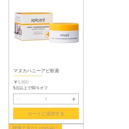
マヌカハニーアピ軟膏
価格
￥5,990
5点以上で50％オフ
カートに追加する
我慢できないかゆみに