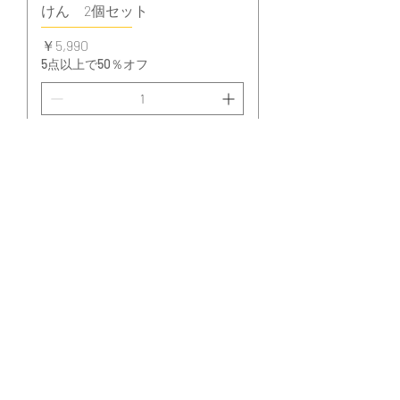
けん 2個セット
価格
￥5,990
5点以上で50％オフ
カートに追加する
人気No.1セット