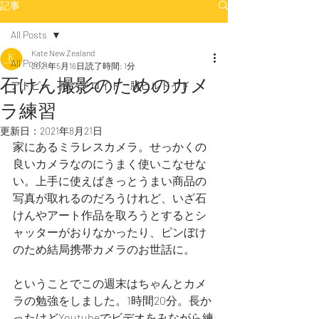
記事
All Posts
Kate New Zealand
All Posts
2021年5月16日
読了時間: 1分
石けん撮影のためのカメ
アトピー 脱ステロイド 脱ヒルドイド
ラ練習
更新日：
2021年8月21日
家にあるミラレスカメラ。せっかくの
良いカメラなのにうまく使いこなせな
い。上手に使えばきっとうまい商品の
写真が取れるのだろうけれど、いざ石
けんやアート作品を取ろうとするとシ
ャッターがおりなかったり、ピンぼけ
のため結局携帯カメラのお世話に。
ということでこの週末はちゃんとカメ
ラの勉強をしました。1時間20分。長か
ったけどYoutubeでビデオをみながら練